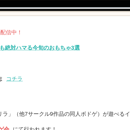
し配信中！
も絶対ハマる今旬のおもちゃ3選
は
コチラ
リラ」（他7サークル9作品の同人ボドゲ）が遊べる
ゲ会
にて行われます！