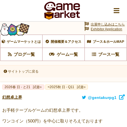
出展申し込みはこちら
Exhibitor Application
ゲームマーケットとは
開催概要＆アクセス
ブース＆ホールMAP
ブログ一覧
ゲーム一覧
ブース一覧
サイトトップに戻る
2026春 日 - と21
試遊○
<2025秋 日 - Q11
試遊○
幻想卓上界
@gentakurpg1
お手軽テーブルゲームの幻想卓上界です。
ワンコイン（500円）を中心に取りそろえております