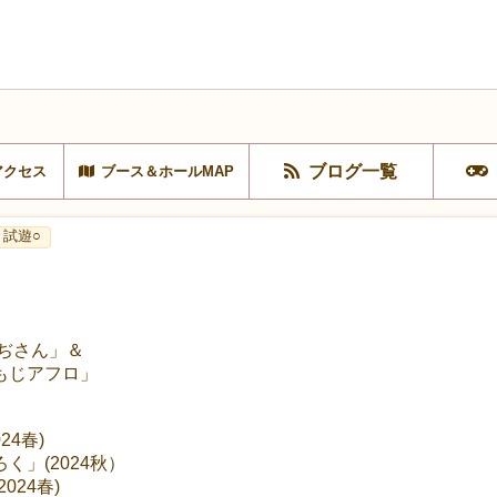
ブログ一覧
アクセス
ブース＆ホールMAP
試遊○
おぢさん」＆
もじアフロ」
24春)
」(2024秋）
24春)