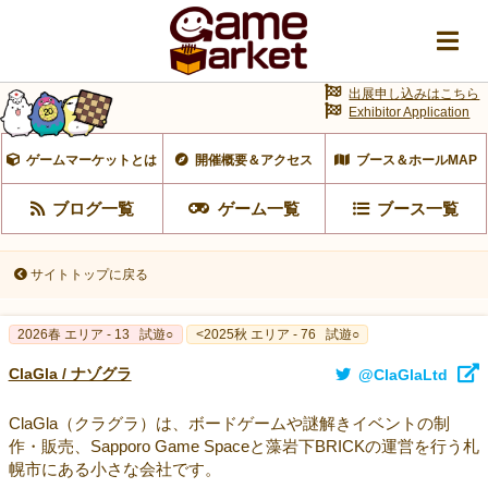
出展申し込みはこちら
Exhibitor Application
ゲームマーケットとは
開催概要＆アクセス
ブース＆ホールMAP
ブログ一覧
ゲーム一覧
ブース一覧
サイトトップに戻る
2026春 エリア - 13
試遊○
<2025秋 エリア - 76
試遊○
ClaGla / ナゾグラ
@ClaGlaLtd
ClaGla（クラグラ）は、ボードゲームや謎解きイベントの制
作・販売、Sapporo Game Spaceと藻岩下BRICKの運営を行う札
幌市にある小さな会社です。