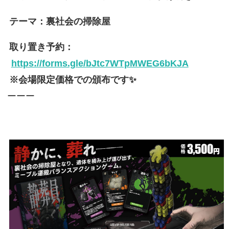
テーマ：裏社会の掃除屋
取り置き予約：
https://forms.gle/bJtc7WTpMWEG6bKJA
※会場限定価格での頒布です✨
ーーー