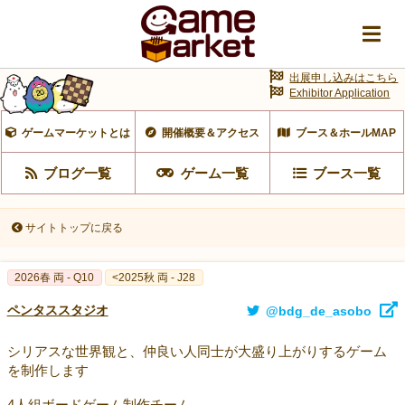
出展申し込みはこちら
Exhibitor Application
ゲームマーケットとは
開催概要＆アクセス
ブース＆ホールMAP
ブログ一覧
ゲーム一覧
ブース一覧
サイトトップに戻る
2026春 両 - Q10
<2025秋 両 - J28
ペンタススタジオ
@bdg_de_asobo
シリアスな世界観と、仲良い人同士が大盛り上がりするゲーム
を制作します
4人組ボードゲーム制作チーム