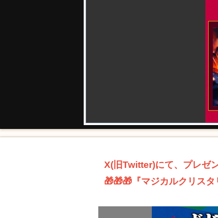
X(旧Twitter)にて、プ
🎁🎁🎁『マジカルクリス