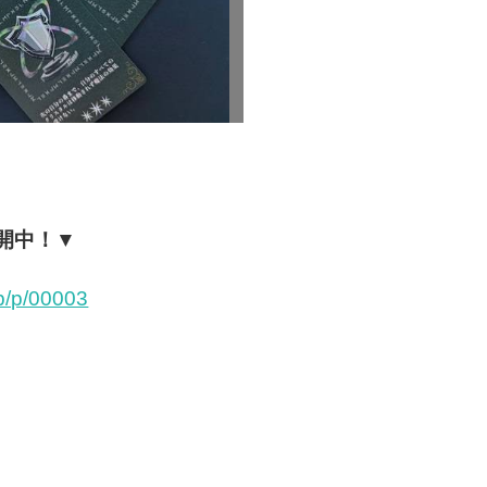
開中！▼
op/p/00003