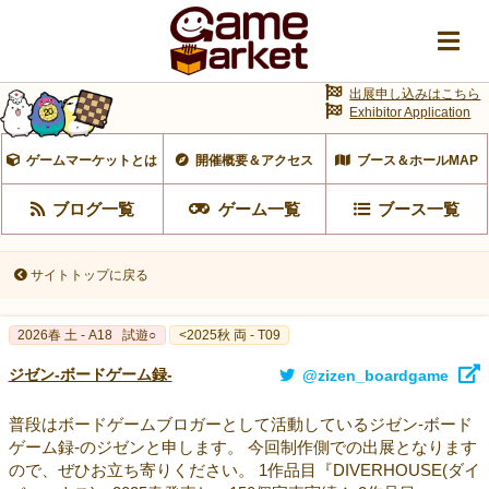
出展申し込みはこちら
Exhibitor Application
ゲームマーケットとは
開催概要＆アクセス
ブース＆ホールMAP
ブログ一覧
ゲーム一覧
ブース一覧
サイトトップに戻る
2026春 土 - A18
試遊○
<2025秋 両 - T09
ジゼン-ボードゲーム録-
@zizen_boardgame
普段はボードゲームブロガーとして活動しているジゼン-ボード
ゲーム録-のジゼンと申します。 今回制作側での出展となります
ので、ぜひお立ち寄りください。 1作品目『DIVERHOUSE(ダイ