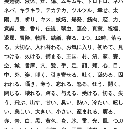
突起物、液体、煙、傷、ムキムキ、ドロドロ、ネバ
ネバ、キラキラ、テカテカ、ツルツル、幸せ、太
陽、月、祈り、キス、嫉妬、爆発、筋肉、恋、力、
意識、愛、香り、伝説、弱虫、運命、真実、祝福、
退屈、冒険、物語、結婚、寝る、1つ、12時、落ち
る、大切な、入れ替わる、お気に入り、初めて、見
つける、抜ける、捕まる、王国、村、沼、家、森、
空、城、書庫、穴、髪、手、足、顔、頬、心、目、
中、外、姿、叩く、引き寄せる、吐く、舐める、囚
われる、囁き、奪う、忘れる、怒る、狂う、開く、
閉じる、壊れる、跨る、与える、受ける、切る、失
う、飛ぶ、出す、甘い、臭い、熱い、冷たい、眩し
い、美しい、大きい、小さい、産まれる、腐る、
赤、青、白、黒、黄色、炎、氷、雷、光、風、つぶ