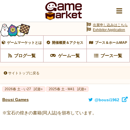
出展申し込みはこちら
Exhibitor Application
ゲームマーケットとは
開催概要＆アクセス
ブース＆ホールMAP
ブログ一覧
ゲーム一覧
ブース一覧
サイトトップに戻る
2026春 土 - い27
試遊○
2025春 土 - M41
試遊○
Bousi Games
@bousi1962
※宝石の煌きの書籍(同人誌)を頒布しています。