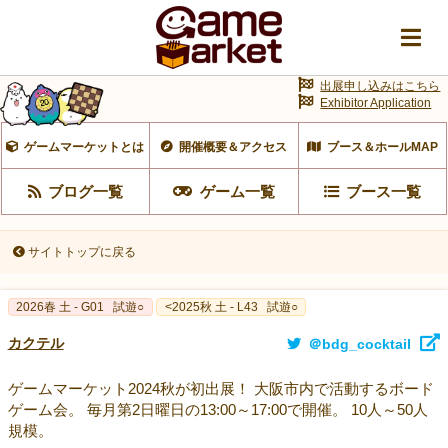
出展申し込みはこちら
Exhibitor Application
ゲームマーケットとは
開催概要＆アクセス
ブース＆ホールMAP
ブログ一覧
ゲーム一覧
ブース一覧
サイトトップに戻る
2026春 土 - G01
試遊○
<2025秋 土 - L43
試遊○
カクテル
＠bdg_cocktail
ゲームマーケット2024秋が初出展！ 大阪市内で活動するボード
ゲーム会。 毎月第2日曜日の13:00～17:00で開催。 10人～50人
規模。