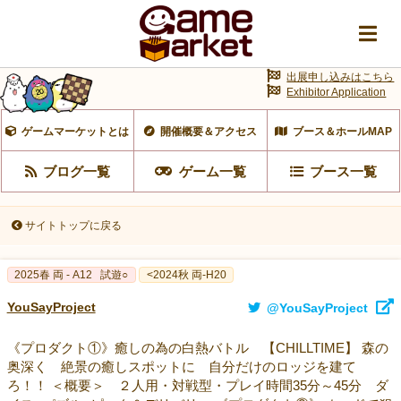
出展申し込みはこちら
Exhibitor Application
ゲームマーケットとは
開催概要＆アクセス
ブース＆ホールMAP
ブログ一覧
ゲーム一覧
ブース一覧
サイトトップに戻る
2025春 両 - A12
試遊○
<2024秋 両-H20
YouSayProject
@YouSayProject
《プロダクト①》癒しの為の白熱バトル 【CHILLTIME】 森の
奥深く 絶景の癒しスポットに 自分だけのロッジを建て
ろ！！ ＜概要＞ ２人用・対戦型・プレイ時間35分～45分 ダ