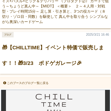
イス×パズル×ピック＆デリバリー 《プロダクト②》 カードで狙
う～ちょうど真ん中～【MIDT】 ＜概要＞ ２～４人用・対戦
型・プレイ時間15分～ 足し算・引き算と、3つの役カード（８
切り・ゾロ目・同数）を駆使して 真ん中を取り合う シンプルな
がら奥深いカードゲーム
2025/3/21 16:46
ブログ
🎁【CHILLTIME】イベント特価で販売しま
す！！🎁3/23 ボドゲガレージ🎉
このブースのブログ一覧に戻る