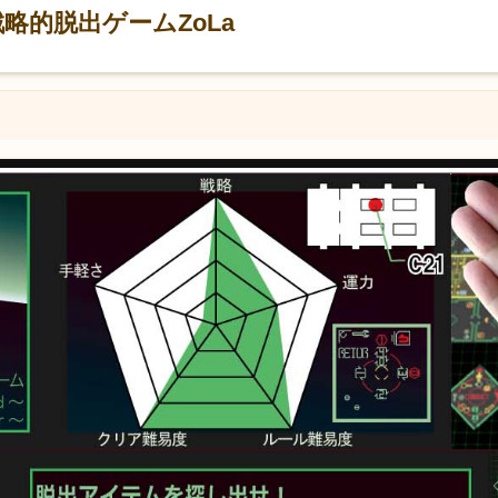
略的脱出ゲームZoLa