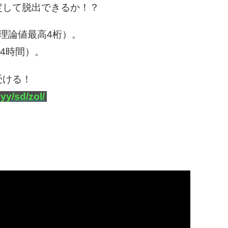
定して脱出できるか！？
理論値最高4桁）。
常4時間）。
受ける！
yyy/sd/zol/