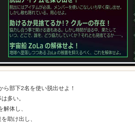
aから部下2名を使い脱出せよ！
事は多い。
aを解体し、
達を助け出し、