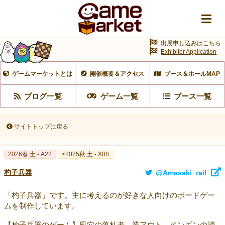
出展申し込みはこちら
Exhibitor Application
ゲームマーケットとは
開催概要＆アクセス
ブース＆ホールMAP
ブログ一覧
ゲーム一覧
ブース一覧
サイトトップに戻る
2026春 土 - A22
<2025秋 土 - X08
杓子兵器
@Amasaki_rail
「杓子兵器」です。主に考えるのが好きな人向けのボードゲー
ムを制作しています。
【杓子兵器のゲーム】風穴の落札者、業アウト、ペンギンの消