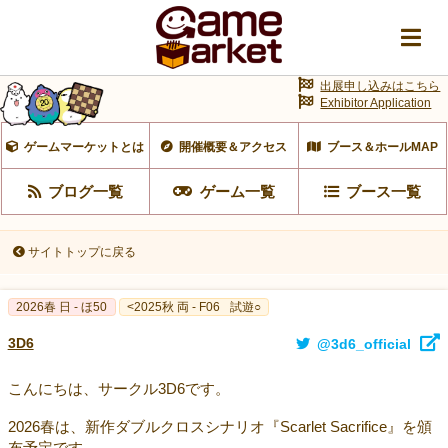
出展申し込みはこちら
Exhibitor Application
ゲームマーケットとは
開催概要＆アクセス
ブース＆ホールMAP
ブログ一覧
ゲーム一覧
ブース一覧
サイトトップに戻る
2026春 日 - ほ50
<2025秋 両 - F06
試遊○
3D6
@3d6_official
こんにちは、サークル3D6です。
2026春は、新作ダブルクロスシナリオ『Scarlet Sacrifice』を頒
布予定です。