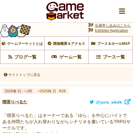
出展申し込みはこちら
Exhibitor Application
ゲームマーケットとは
開催概要＆アクセス
ブース＆ホールMAP
ブログ一覧
ゲーム一覧
ブース一覧
サイトトップに戻る
2026春 日 - へ09
<2025秋 日 - R28
喫茶りべるた
@yura_wkdk
「喫茶りべるた」はオーナーである「ゆら」を中心にバイトで
ある仲間たちが入れ替わりながらシナリオを書いているTRPGサ
ークルです。