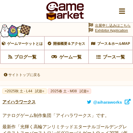
出展申し込みはこちら
Exhibitor Application
ゲームマーケットとは
開催概要＆アクセス
ブース＆ホールMAP
ブログ一覧
ゲーム一覧
ブース一覧
サイトトップに戻る
<2025秋 土 - L44
試遊○
2025春 土 - M08
試遊○
アイハラワークス
@aiharaworks
アナログゲーム制作集団「アイハラワークス」です。
最新作「光輝く高輪アンリミテッドエターナルゴールデングレ
イテストスーパーストロンググローバルゲートウェイ2025（仮