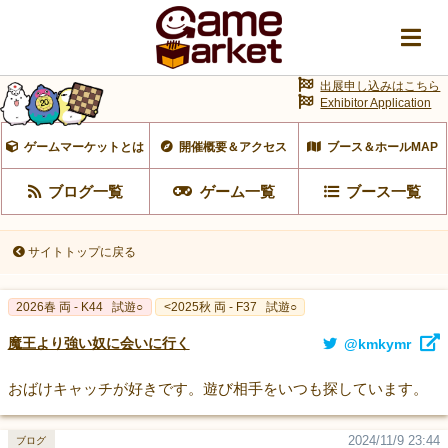
出展申し込みはこちら
Exhibitor Application
ゲームマーケットとは
開催概要＆アクセス
ブース＆ホールMAP
ブログ一覧
ゲーム一覧
ブース一覧
サイトトップに戻る
2026春 両 - K44
試遊○
<2025秋 両 - F37
試遊○
魔王より強い奴に会いに行く
@kmkymr
おばけキャッチが好きです。遊び相手をいつも探しています。
2024/11/9 23:44
ブログ