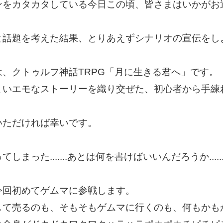
ンをカタカタしている今日この頃、皆さまはいかがお
と話題を考えた結果、とりあえずシナリオの宣伝をし
、クトゥルフ神話TRPG「月に生きる君へ」です。
ょいエモなストーリーを織り交ぜた、初心者から手練
いただければ幸いです。
った.......あとは何を書けばいいんだろうか.......
今回初めてゲムマに参戦します。
して売るのも、そもそもゲムマに行くのも、何もかも