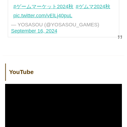
#ゲームマーケット2024秋
#ゲムマ2024秋
pic.twitter.com/vElLj40puL
— YOSASOU (@YOSASOU_GAMES)
September 16, 2024
YouTube