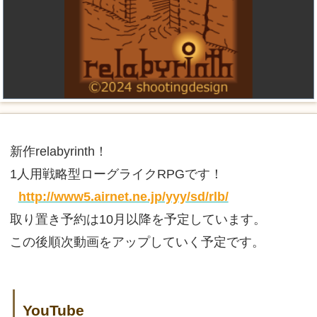
新作relabyrinth！
1人用戦略型ローグライクRPGです！
http://www5.airnet.ne.jp/yyy/sd/rlb/
取り置き予約は10月以降を予定しています。
この後順次動画をアップしていく予定です。
YouTube