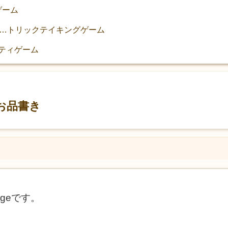
ゲーム
kes!!』…トリックテイキングゲーム
ーティゲーム
eのお品書き
ageです。