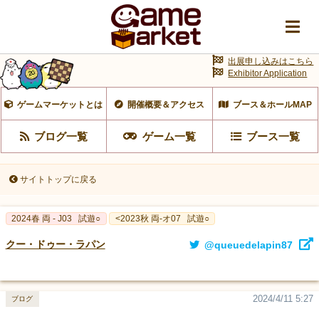
出展申し込みはこちら
Exhibitor Application
ゲームマーケットとは
開催概要＆アクセス
ブース＆ホールMAP
ブログ一覧
ゲーム一覧
ブース一覧
サイトトップに戻る
2024春 両 - J03
試遊○
<2023秋 両-オ07
試遊○
クー・ドゥー・ラパン
@queuedelapin87
2024/4/11 5:27
ブログ