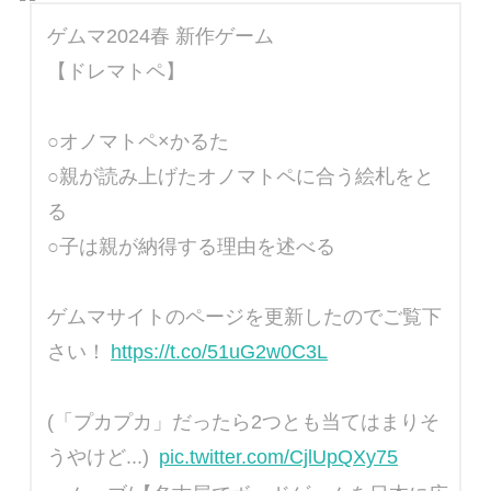
ゲムマ2024春 新作ゲーム
【ドレマトペ】
○オノマトペ×かるた
○親が読み上げたオノマトペに合う絵札をと
る
○子は親が納得する理由を述べる
ゲムマサイトのページを更新したのでご覧下
さい！
https://t.co/51uG2w0C3L
(「プカプカ」だったら2つとも当てはまりそ
うやけど...)
pic.twitter.com/CjlUpQXy75