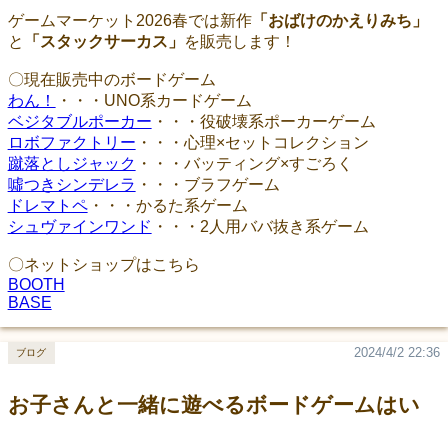
ゲームマーケット2026春では新作
「おばけのかえりみち」
と
「スタックサーカス」
を販売します！
〇現在販売中のボードゲーム
わん！
・・・UNO系カードゲーム
ベジタブルポーカー
・・・役破壊系ポーカーゲーム
ロボファクトリー
・・・心理×セットコレクション
蹴落としジャック
・・・バッティング×すごろく
噓つきシンデレラ
・・・ブラフゲーム
ドレマトペ
・・・かるた系ゲーム
シュヴァインワンド
・・・2人用ババ抜き系ゲーム
〇ネットショップはこちら
BOOTH
BASE
2024/4/2 22:36
ブログ
お子さんと一緒に遊べるボードゲームはい