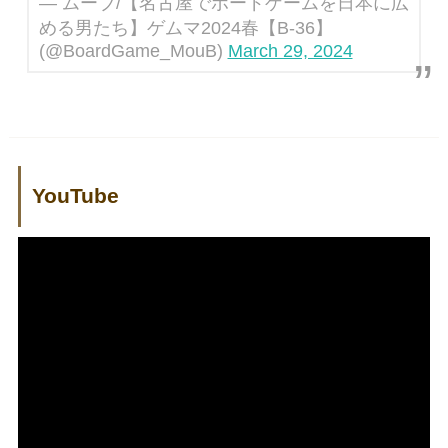
— ムーブ/【名古屋でボードゲームを日本に広
める男たち】ゲムマ2024春【B-36】
(@BoardGame_MouB)
March 29, 2024
YouTube