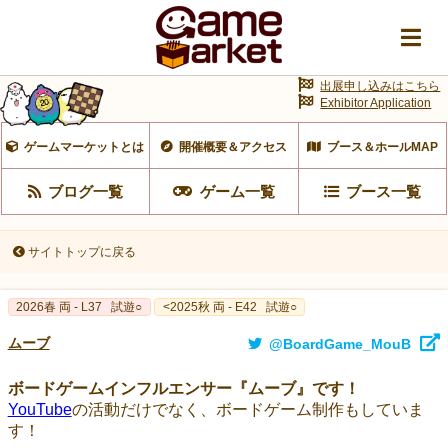
出展申し込みはこちら
Exhibitor Application
ゲームマーケットとは
開催概要＆アクセス
ブース＆ホールMAP
ブログ一覧
ゲーム一覧
ブース一覧
サイトトップに戻る
2026春 両 - L37
試遊○
<2025秋 両 - E42
試遊○
ムーブ
@BoardGame_MouB
ボードゲームインフルエンサー『ムーブ』です！
YouTube
の活動だけでなく、ボードゲーム制作もしていま
す！