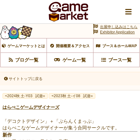
出展申し込みはこちら
Exhibitor Application
ゲームマーケットとは
開催概要＆アクセス
ブース＆ホールMAP
ブログ一覧
ゲーム一覧
ブース一覧
サイトトップに戻る
<2024秋 土-Y03
試遊○
<2023秋 土-イ08
試遊○
はらぺこゲームデザイナーズ
「デコクトデザイン」＋「ぶらんくまっぷ」
はらぺこなゲームデザイナーが集う合同サークルです。
新作