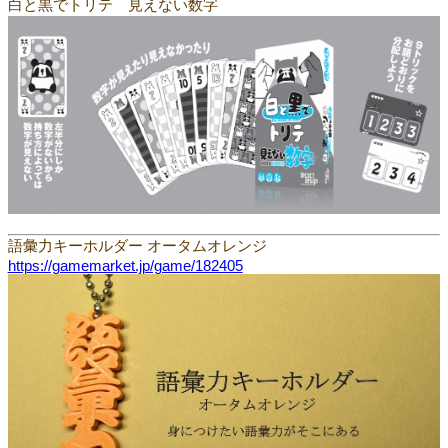
白と黒でトリテ 見えない数字
語彙力キーホルダー オータムオレンジ
https://gamemarket.jp/game/182405