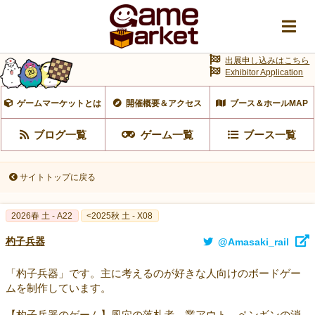
出展申し込みはこちら
Exhibitor Application
ゲームマーケットとは
開催概要＆アクセス
ブース＆ホールMAP
ブログ一覧
ゲーム一覧
ブース一覧
サイトトップに戻る
2026春 土 - A22
<2025秋 土 - X08
杓子兵器
@Amasaki_rail
「杓子兵器」です。主に考えるのが好きな人向けのボードゲー
ムを制作しています。
【杓子兵器のゲーム】風穴の落札者、業アウト、ペンギンの消