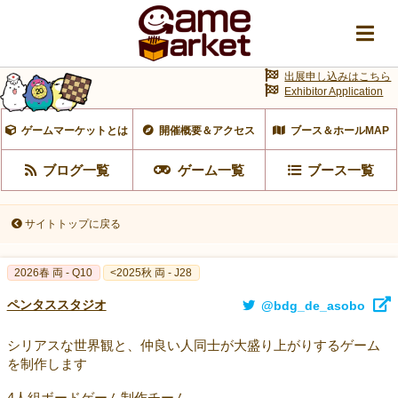
出展申し込みはこちら
Exhibitor Application
ゲームマーケットとは
開催概要＆アクセス
ブース＆ホールMAP
ブログ一覧
ゲーム一覧
ブース一覧
サイトトップに戻る
2026春 両 - Q10
<2025秋 両 - J28
ペンタススタジオ
@bdg_de_asobo
シリアスな世界観と、仲良い人同士が大盛り上がりするゲーム
を制作します
4人組ボードゲーム制作チーム