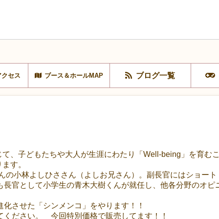
ブログ一覧
アクセス
ブース＆ホールMAP
じて、子どもたちや大人が生涯にわたり「Well-being」を育
おります。
いさんの小林よしひささん（よしお兄さん）。副長官にはショー
も長官として小学生の青木大樹くんが就任し、他各分野のオピニ
進化させた「シンメンコ」をやります！！
てください。 今回特別価格で販売してます！！