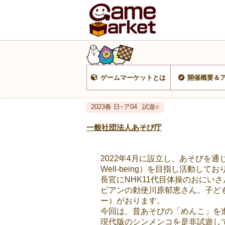
ゲームマーケットとは
開催概要＆
2023春 日ｰア04
試遊○
一般社団法人あそび庁
2022年4月に設立し、あそびを通
Well-being）を目指し活動して
長官にNHK11代目体操のおに
ピアンの勅使川原郁恵さん。子ど
ー）がおります。
今回は、昔あそびの「めんこ」を
現代版のシンメンコを是非試遊し