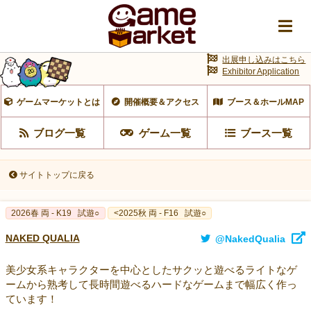
出展申し込みはこちら
Exhibitor Application
ゲームマーケットとは
開催概要＆アクセス
ブース＆ホールMAP
ブログ一覧
ゲーム一覧
ブース一覧
サイトトップに戻る
2026春 両 - K19
試遊○
<2025秋 両 - F16
試遊○
NAKED QUALIA
@NakedQualia
美少女系キャラクターを中心としたサクッと遊べるライトなゲ
ームから熟考して長時間遊べるハードなゲームまで幅広く作っ
ています！