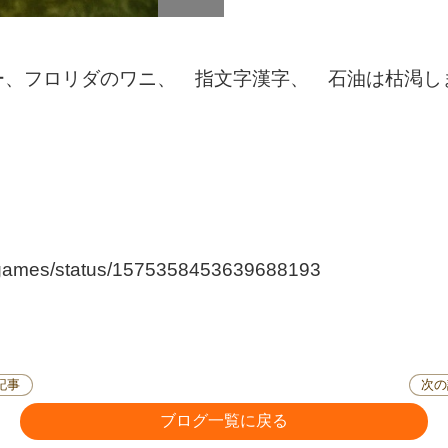
ー、フロリダのワニ、 指文字漢字、 石油は枯渇し
uri_games/status/1575358453639688193
記事
次の
ブログ一覧に戻る