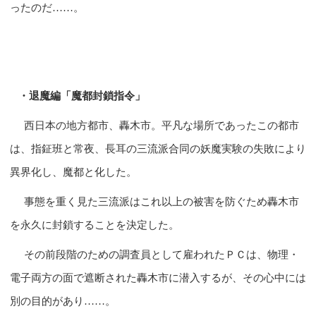
ったのだ……。
・退魔編「魔都封鎖指令」
西日本の地方都市、轟木市。平凡な場所であったこの都市
は、指鉦班と常夜、長耳の三流派合同の妖魔実験の失敗により
異界化し、魔都と化した。
事態を重く見た三流派はこれ以上の被害を防ぐため轟木市
を永久に封鎖することを決定した。
その前段階のための調査員として雇われたＰＣは、物理・
電子両方の面で遮断された轟木市に潜入するが、その心中には
別の目的があり……。