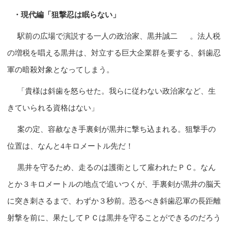
・現代編「狙撃忍は眠らない」
駅前の広場で演説する一人の政治家、黒井誠二
。法人税
の増税を唱える黒井は、対立する巨大企業群を要する、斜歯忍
軍の暗殺対象となってしまう。
「貴様は斜歯を怒らせた。我らに従わない政治家など、生
きていられる資格はない」
案の定、容赦なき手裏剣が黒井に撃ち込まれる。狙撃手の
位置は、なんと4キロメートル先だ！
黒井を守るため、走るのは護衛として雇われたＰＣ。なん
とか３キロメートルの地点で追いつくが、手裏剣が黒井の脳天
に突き刺さるまで、わずか３秒前。恐るべき斜歯忍軍の長距離
射撃を前に、果たしてＰＣは黒井を守ることができるのだろう