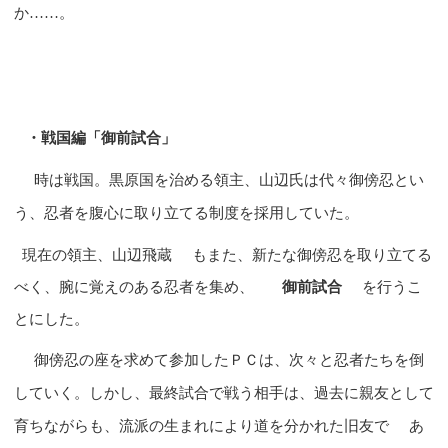
か……。
・戦国編「御前試合」
時は戦国。黒原国を治める領主、山辺氏は代々御傍忍とい
う、忍者を腹心に取り立てる制度を採用していた。
現在の領主、山辺飛蔵
もまた、新たな御傍忍を取り立てる
べく、腕に覚えのある忍者を集め、
御前試合
を行うこ
とにした。
御傍忍の座を求めて参加したＰＣは、次々と忍者たちを倒
していく。しかし、最終試合で戦う相手は、過去に親友として
育ちながらも、流派の生まれにより道を分かれた旧友で
あ