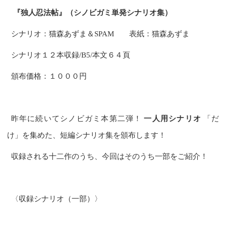
『独人忍法帖』（シノビガミ単発シナリオ集）
シナリオ：猫森あずま＆SPAM 表紙：猫森あずま
シナリオ１２本収録/B5/本文６４頁
頒布価格：１０００円
昨年に続いてシノビガミ本第二弾！
一人用シナリオ
「だ
け」を集めた、短編シナリオ集を頒布します！
収録される十二作のうち、今回はそのうち一部をご紹介！
〈収録シナリオ（一部）〉