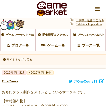
出展申し込みはこちら
Exhibitor Application
ゲームマーケットとは
開催概要＆アクセス
ブース＆ホールMAP
ブログ一覧
ゲーム一覧
ブース一覧
サイトトップに戻る
2026春 両 - S17
<2025秋 両 - H44
OneCours
@OneCours13
おもにグッズ製作をメインとしているサークルです。
【常時頒布物】
・アクリルフィギュア…全80種以上 ¥200～