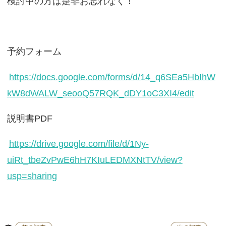
検討中の方は是非お忘れなく！
予約フォーム
https://docs.google.com/forms/d/14_q6SEa5HbIhW
kW8dWALW_seooQ57RQK_dDY1oC3XI4/edit
説明書PDF
https://drive.google.com/file/d/1Ny-
uiRt_tbeZvPwE6hH7KIuLEDMXNtTV/view?
usp=sharing