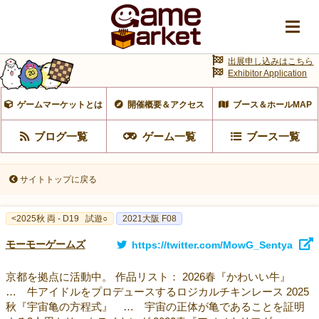
出展申し込みはこちら
Exhibitor Application
ゲームマーケットとは
開催概要＆アクセス
ブース＆ホールMAP
ブログ一覧
ゲーム一覧
ブース一覧
サイトトップに戻る
<2025秋 両 - D19
試遊○
2021大阪 F08
モーモーゲームズ
https://twitter.com/MowG_Sentya
京都を拠点に活動中。 作品リスト： 2026春『かわいい牛』
… 牛アイドルをプロデュースするロジカルチキンレース 2025
秋『宇宙亀の方程式』 … 宇宙の正体が亀であることを証明