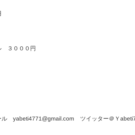
円
ル ３０００円
beti4771@gmail.com ツイッター＠Ｙabeti7