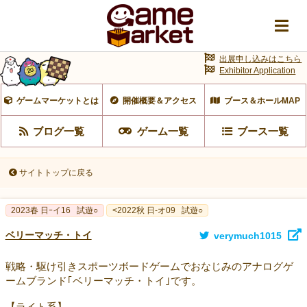
出展申し込みはこちら
Exhibitor Application
ゲームマーケットとは
開催概要＆アクセス
ブース＆ホールMAP
ブログ一覧
ゲーム一覧
ブース一覧
サイトトップに戻る
2023春 日ｰイ16
試遊○
<2022秋 日-オ09
試遊○
ベリーマッチ・トイ
verymuch1015
戦略・駆け引きスポーツボードゲームでおなじみのアナログゲ
ームブランド｢ベリーマッチ・トイ｣です。
【ライト系】