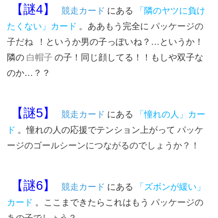
【謎4】
競走カード
にある
「隣のヤツに負け
たくない」カード
。ああもう完全に
パッケージの
子だね
！というか男の子っぽいね？…というか！
隣の
白帽子
の子！同じ顔してる！！もしや双子な
のか…？？
【謎5】
競走カード
にある
「憧れの人」カー
ド
。憧れの人の応援でテンション上がって
パッケ
ージのゴールシーンにつながるのでしょうか？！
【謎6】
競走カード
にある
「ズボンが緩い」
カード
。ここまできたらこれはもう
パッケージの