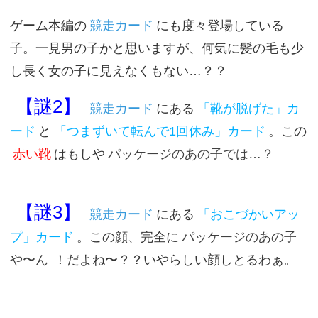
ゲーム本編の
競走カード
にも度々登場している
子。一見男の子かと思いますが、何気に髪の毛も少
し長く女の子に見えなくもない…？？
【謎2】
競走カード
にある
「靴が脱げた」カ
ード
と
「つまずいて転んで1回休み」カード
。この
赤い靴
はもしや
パッケージのあの子では…？
【謎3】
競走カード
にある
「おこづかいアッ
プ」カード
。この顔、完全に
パッケージのあの子
や〜ん
！だよね〜？？いやらしい顔しとるわぁ。