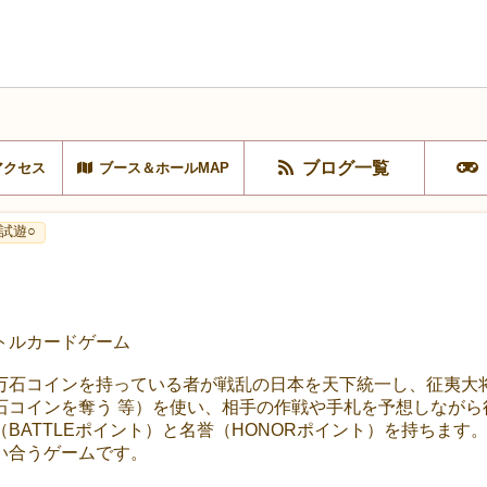
ブログ一覧
アクセス
ブース＆ホールMAP
試遊○
トルカードゲーム
万石コインを持っている者が戦乱の日本を天下統一し、征夷大
石コインを奪う 等）を使い、相手の作戦や手札を予想しながら
BATTLEポイント）と名誉（HONORポイント）を持ちます
い合うゲームです。