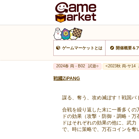
ゲームマーケットとは
開催概要＆
2024春 両 - B02
試遊○
<2023秋 両-サ14
戦國ZiPANG
謀る、奪う、攻め滅ぼす！戦国バ
合戦を繰り返した末に一番多くの
ドの効果（攻撃・防御・調略・万
ドはそれぞれの効果の他に、武力（
で、時に策略で、万石コインを奪