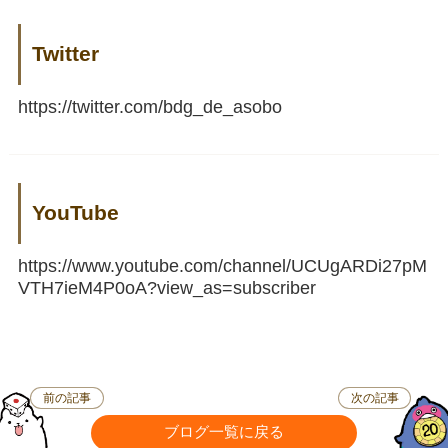
Twitter
https://twitter.com/bdg_de_asobo
YouTube
https://www.youtube.com/channel/UCUgARDi27pM
VTH7ieM4P0oA?view_as=subscriber
前の記事
次の記事
ブログ一覧に戻る