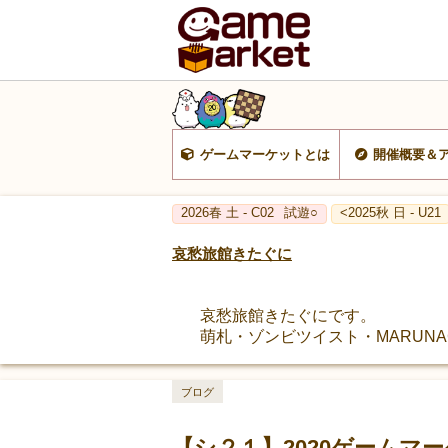
ゲームマーケットとは
開催概要＆
2026春 土 - C02
試遊○
<2025秋 日 - U21
哀愁旅館きたぐに
哀愁旅館きたぐにです。
萌札・ゾンビツイスト・MARUNA
ブログ
【シ２１】2020ゲームマ