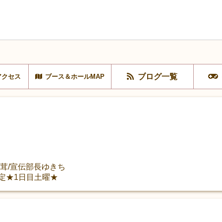
ブログ一覧
アクセス
ブース＆ホールMAP
舞茸/宣伝部長ゆきち
決定★1日目土曜★