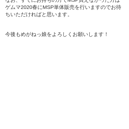
ゲムマ2020春にMSP単体販売を行いますのでお待
ちいただければと思います。
今後もめがねっ娘をよろしくお願いします！