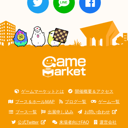
ゲームマーケットとは
開催概要＆アクセス
ブース＆ホールMAP
ブログ一覧
ゲーム一覧
ブース一覧
出展申し込み
お問い合わせ
公式Twitter
来場者向けFAQ
運営会社