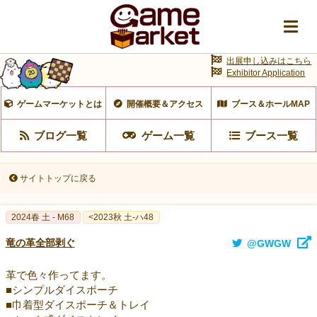
出展申し込みはこちら
Exhibitor Application
ゲームマーケットとは
開催概要＆アクセス
ブース＆ホールMAP
ブログ一覧
ゲーム一覧
ブース一覧
サイトトップに戻る
2024春 土 - M68
<2023秋 土-ハ48
竜の革全部剥ぐ
@GWGW
革で色々作ってます。
■シンプルダイスポーチ
■巾着型ダイスポーチ＆トレイ