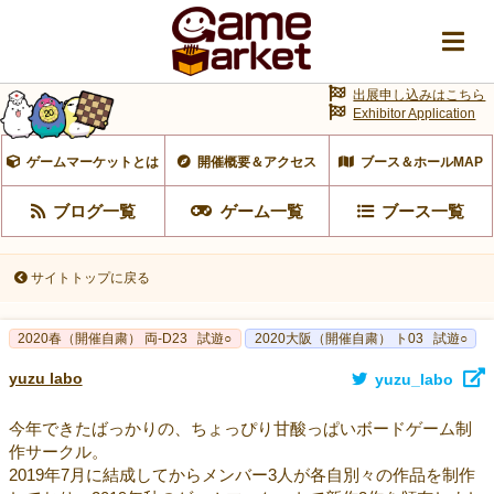
出展申し込みはこちら
Exhibitor Application
ゲームマーケットとは
開催概要＆アクセス
ブース＆ホールMAP
ブログ一覧
ゲーム一覧
ブース一覧
サイトトップに戻る
2020春（開催自粛） 両-D23
試遊○
2020大阪（開催自粛） ト03
試遊○
yuzu labo
yuzu_labo
今年できたばっかりの、ちょっぴり甘酸っぱいボードゲーム制
作サークル。
2019年7月に結成してからメンバー3人が各自別々の作品を制作