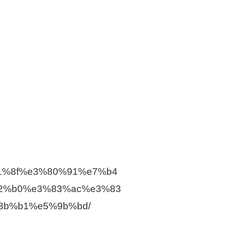
%81%8f%e3%80%91%e7%b4
2%b0%e3%83%ac%e3%83
8b%b1%e5%9b%bd/