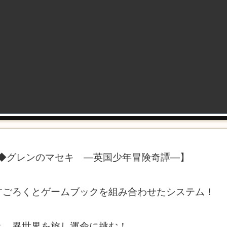
◆グレンのマセキ ―英国少年冒険奇譚―】
すごろくとゲームブックを組み合わせたシステム！
き、異世界を旅し運命に挑む！