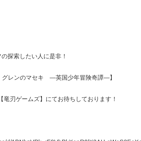
フの探索したい人に是非！
 グレンのマセキ ―英国少年冒険奇譚―】
8】の【竜刃ゲームズ】にてお待ちしております！
！