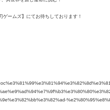
の【竜刃ゲームズ】にてお待ちしております！
/game/coc%e3%81%99%e3%81%94%e3%82%8d%e3
%ae%e9%ad%94%e7%9f%b3%e3%80%80%e3%8
%9e%e3%82%bb%e3%82%ad-%e2%80%95%e8%