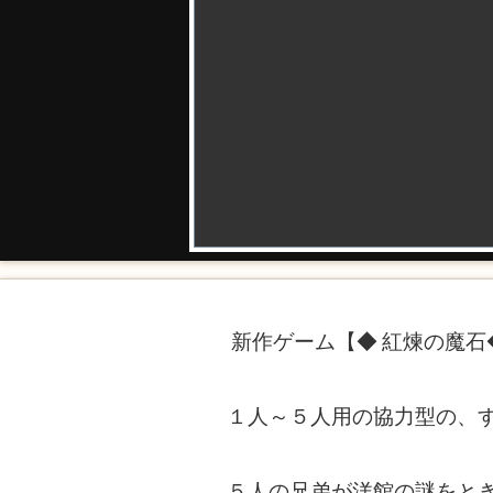
新作ゲーム【◆
紅煉の魔石
１人～５人用の協力型の、
５人の兄弟が洋館の謎をと