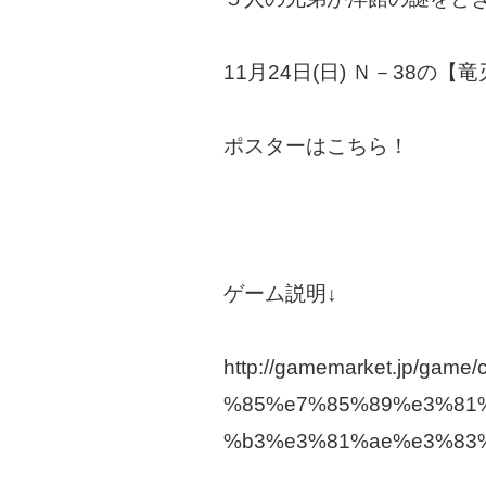
11月24日(日) Ｎ－38
ポスターはこちら！
ゲーム説明↓
http://gamemarket.jp
%85%e7%85%89%e3%81
%b3%e3%81%ae%e3%83