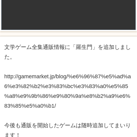
文学ゲーム全集通販情報に「羅生門」を追加しまし
た。
http://gamemarket.jp/blog/%e6%96%87%e5%ad%a
6%e3%82%b2%e3%83%bc%e3%83%a0%e5%85
%a8%e9%9b%86%e9%80%9a%e8%b2%a9%e6%
83%85%e5%a0%b1/
今後も通販を開始したゲームは随時追加してまいり
ます！