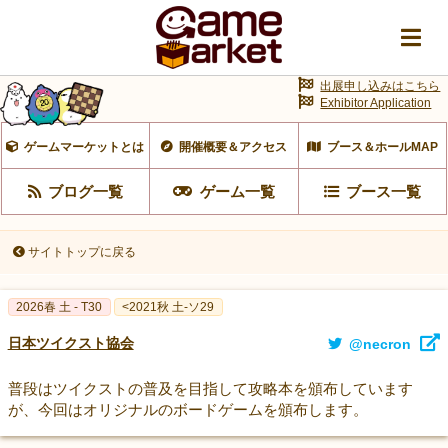
出展申し込みはこちら
Exhibitor Application
ゲームマーケットとは
開催概要＆アクセス
ブース＆ホールMAP
ブログ一覧
ゲーム一覧
ブース一覧
サイトトップに戻る
2026春 土 - T30
<2021秋 土-ソ29
日本ツイクスト協会
@necron
普段はツイクストの普及を目指して攻略本を頒布しています
が、今回はオリジナルのボードゲームを頒布します。