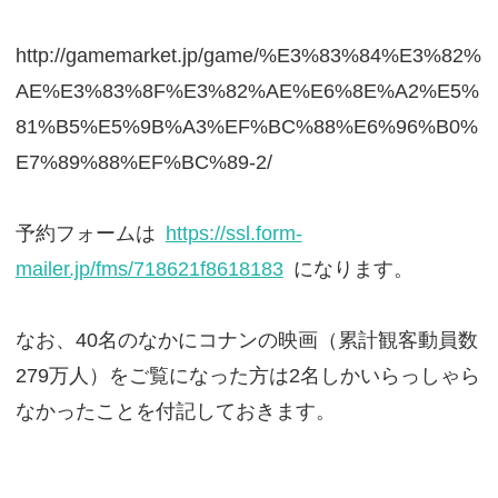
http://gamemarket.jp/game/%E3%83%84%E3%82%
AE%E3%83%8F%E3%82%AE%E6%8E%A2%E5%
81%B5%E5%9B%A3%EF%BC%88%E6%96%B0%
E7%89%88%EF%BC%89-2/
予約フォームは
https://ssl.form-
mailer.jp/fms/718621f8618183
になります。
なお、40名のなかにコナンの映画（累計観客動員数
279万人）をご覧になった方は2名しかいらっしゃら
なかったことを付記しておきます。