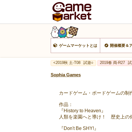
ゲームマーケットとは
開催概要＆
<2019秋 土-T08
試遊○
2019春 両-R27
試
Sophia Games
カードゲーム・ボードゲームの制
作品：
『History to Heaven』
人類を楽園へと導け！ 歴史上の
『Don't Be SHY!』