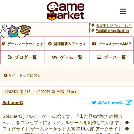
出展申し込みはこちら
Exhibitor Application
ゲームマーケットとは
開催概要＆アクセス
ブース＆ホールMAP
ブログ一覧
ゲーム一覧
ブース一覧
サイトトップに戻る
<2024秋 両-J16
<2022秋 両-ケ23
試遊○
SoLunerG
@SoLunerG
SoLunerG(ソルナーゲームズ)です。「未だ見ぬ“遊び”の極点
へ。」をコンセプトにオリジナルゲームを創作しています。 ◆
フォグサイト[ゲームマーケット大賞2019大賞-アークライト] ◆