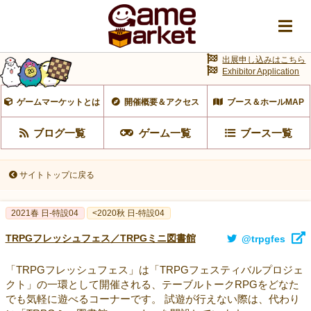
出展申し込みはこちら
Exhibitor Application
ゲームマーケットとは
開催概要＆アクセス
ブース＆ホールMAP
ブログ一覧
ゲーム一覧
ブース一覧
サイトトップに戻る
2021春 日-特設04
<2020秋 日-特設04
TRPGフレッシュフェス／TRPGミニ図書館
@trpgfes
「TRPGフレッシュフェス」は「TRPGフェスティバルプロジェ
クト」の一環として開催される、テーブルトークRPGをどなた
でも気軽に遊べるコーナーです。 試遊が行えない際は、代わり