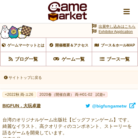
出展申し込みはこちら
Exhibitor Application
ゲームマーケットとは
開催概要＆アクセス
ブース＆ホールMAP
ブログ一覧
ゲーム一覧
ブース一覧
サイトトップに戻る
<2022秋 両-エ26
2020春（開催自粛） 両-H01-02
試遊○
BIGFUN．大玩卓遊
@bigfungametw
台湾のオリジナルゲーム出版社【ビッグファンゲーム】です。
綺麗なイラスト、高クオリティのコンポネント、ストーリーを
語るゲームを開発しています。