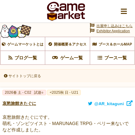
出展申し込みはこちら
Exhibitor Application
ゲームマーケットとは
開催概要＆アクセス
ブース＆ホールMAP
ブログ一覧
ゲーム一覧
ブース一覧
サイトトップに戻る
2026春 土 - C02
試遊○
<2025秋 日 - U21
哀愁旅館きたぐに
@AR_kitaguni
哀愁旅館きたぐにです。
萌札・ゾンビツイスト・MARUNAGE TRPG・ペリー来ないで
など作成しました。